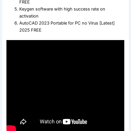
FREE
Keygen software with high success rate on
activation
AutoCAD 2023 Portable for PC no Virus [Latest]
2025 FREE