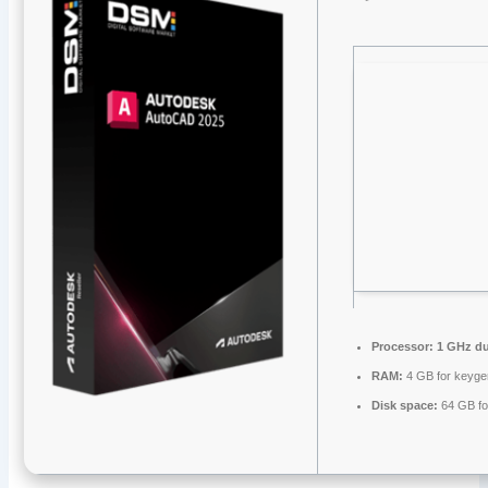
Processor:
1 GHz du
RAM:
4 GB for keyge
Disk space:
64 GB fo