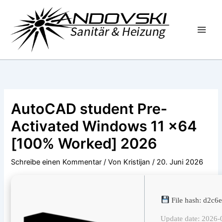
Zum
Inhalt
springen
AutoCAD student Pre-
Activated Windows 11 x64
[100% Worked] 2026
Schreibe einen Kommentar
/ Von
Kristijan
/
20. Juni 2026
File hash: d2c
Update date: 2026-